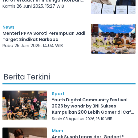
YKYU Perkuat Perlindungan Korban
Perdagangan Orang
Kamis 26 Juni 2025, 15:27 WIB
News
Menteri PPPA Soroti Perempuan Jadi
Target Sindikat Narkoba
Rabu 25 Juni 2025, 14:04 WIB
Berita Terkini
Sport
Youth Digital Community Festival
2026 by wondr by BNI Sukses
Kumpulkan 200 Lebih Gamer di Cafe
Frekuensi Depok
Senin 03 Agustus 2026, 16:10 WIB
Mom
Anak Susah Lepas dari Gadget?