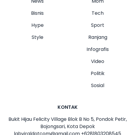
News
Mom
Bisnis
Tech
Hype
Sport
Style
Ranjang
Infografis
Video
Politik
Sosial
KONTAK
Bukit Hijau Felicity Village Blok B No 5, Pondok Petir,
Bojongsari, Kota Depok
labviraldotcom@gmail.com
+6281803208545