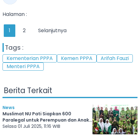
Halaman :
1
2
Selanjutnya
Tags :
Kementerian PPPA
Kemen PPPA
Arifah Fauzi
Menteri PPPA
Berita Terkait
News
Muslimat NU Pati Siapkan 600
Paralegal untuk Perempuan dan Anak
Korban Kekerasan. Menteri PPPA:
Selasa 01 Juli 2025, 11:16 WIB
Penting Jembatani Korban dengan
Sistem Hukum