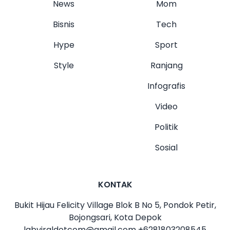
News
Mom
Bisnis
Tech
Hype
Sport
Style
Ranjang
Infografis
Video
Politik
Sosial
KONTAK
Bukit Hijau Felicity Village Blok B No 5, Pondok Petir,
Bojongsari, Kota Depok
labviraldotcom@gmail.com
+6281803208545