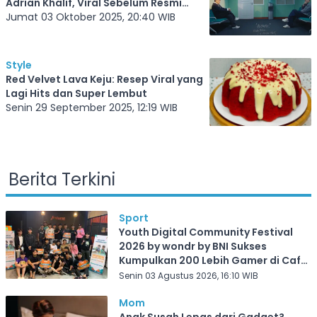
Adrian Khalif, Viral Sebelum Resmi
Dirilis!
Jumat 03 Oktober 2025, 20:40 WIB
Style
Red Velvet Lava Keju: Resep Viral yang
Lagi Hits dan Super Lembut
Senin 29 September 2025, 12:19 WIB
Berita Terkini
Sport
Youth Digital Community Festival
2026 by wondr by BNI Sukses
Kumpulkan 200 Lebih Gamer di Cafe
Frekuensi Depok
Senin 03 Agustus 2026, 16:10 WIB
Mom
Anak Susah Lepas dari Gadget?