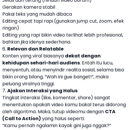
Jelas dan terang (hindari video buram)
Gerakan kamera stabil
Pakai teks yang mudah dibaca
Editing cepat tapi rapi (gunakan jump cut, zoom, efek
ringan)
Editing yang rapi bikin video terlihat lebih profesional,
bahkan jika idenya sederhana.
6.
Relevan dan Relatable
Konten yang viral biasanya
dekat dengan
kehidupan sehari-hari audiens
. Entah itu lucu,
menyentuh, atau menyindir realita sosial, selama bisa
bikin orang bilang, “Wah ini gue banget!”, maka
peluang viralnya tinggi.
7.
Ajakan Interaksi yang Halus
Tingkat interaksi (like, komentar, share) sangat
menentukan apakah video kamu bakal terus didorong
oleh algoritma. Maka, tutup videomu dengan
CTA
(Call to Action)
yang halus seperti:
“Kamu pernah ngalamin kayak gini juga nggak?”